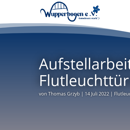
Aufstellarbei
Flutleuchttü
von
Thomas Grzyb
|
14 Juli 2022
|
Flutle