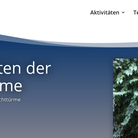
Aktivitäten
T
ten der
rme
uchttürme