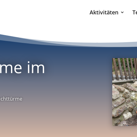
Aktivitäten
T
rme im
euchttürme