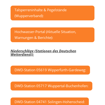
Talsperreninhalte & Pegelstände
(Wupperverband):
Hochwasser-Portal (Aktuelle Situation,
Warnungen & Berichte):
Niederschläge (Stationen des Deutschen
Wetterdienst):
DWD-Station 05619 Wipperfürth-Gardeweg:
DWD-Station 05717 Wuppertal-Buchenhofen:
DWD-Station 04741 Solingen-Hohenscheid: