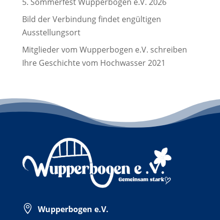
5. Sommerfest Wupperbogen e.V. 2026
Bild der Verbindung findet engültigen
Ausstellungsort
Mitglieder vom Wupperbogen e.V. schreiben
Ihre Geschichte vom Hochwasser 2021

Wupperbogen e.V.