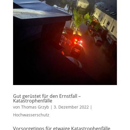
Gut gerüstet für den Ernstfall –
Katastrophenfälle
von
Thomas Grzyb
|
3. Dezember 2022
|
Hochwasserschutz
Vorsorgetipps für etwaige Katastrophenfälle