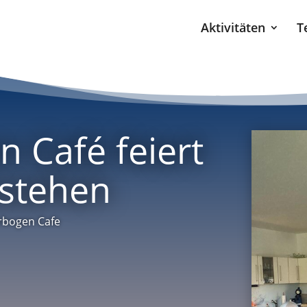
Aktivitäten
T
 Café feiert
estehen
bogen Cafe