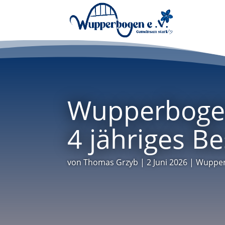
Wupperbogen
4 jähriges B
von
Thomas Grzyb
|
2 Juni 2026
|
Wupper