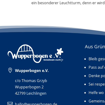
ein besonderer Leuchtturm, denn er wird
Aus Grü
Bleib ge
Pass auf 

Wupperbogen e.V.
Denke po
c/o Thomas Grzyb
Sei respe
Wupperbogen 2
Helfe wo
42799 Leichlingen
Gemeinsa

hallo@wupperbogen.de