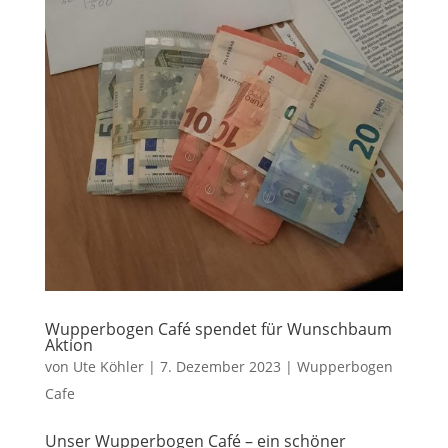
Wupperbogen Café spendet für Wunschbaum
Aktion
von
Ute Köhler
|
7. Dezember 2023
|
Wupperbogen
Cafe
Unser Wupperbogen Café – ein schöner