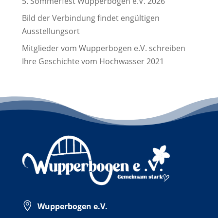
5. Sommerfest Wupperbogen e.V. 2026
Bild der Verbindung findet engültigen
Ausstellungsort
Mitglieder vom Wupperbogen e.V. schreiben
Ihre Geschichte vom Hochwasser 2021

Wupperbogen e.V.